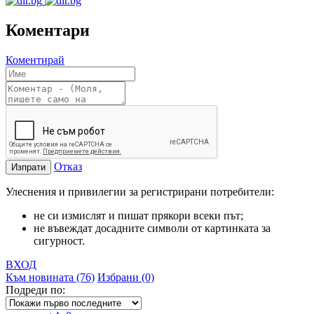
Коментари
Коментирай
Отказ
Изпрати
Улеснения и привилегии за регистрирани потребители:
не си измислят и пишат прякори всеки път;
не въвеждат досадните символи от картинката за
сигурност.
ВХОД
Към новината (76)
Избрани (0)
Подреди по: