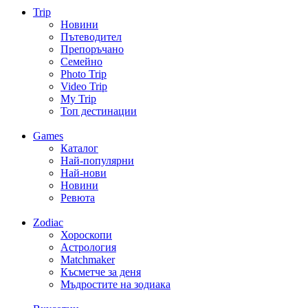
Trip
Новини
Пътеводител
Препоръчано
Семейно
Photo Trip
Video Trip
My Trip
Топ дестинации
Games
Каталог
Най-популярни
Най-нови
Новини
Ревюта
Zodiac
Хороскопи
Астрология
Matchmaker
Късметче за деня
Мъдростите на зодиака