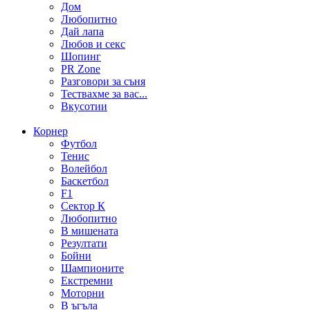
Дом
Любопитно
Дай лапа
Любов и секс
Шопинг
PR Zone
Разговори за съня
Тествахме за вас...
Вкусотии
Корнер
Футбол
Тенис
Волейбол
Баскетбол
F1
Сектор К
Любопитно
В мишената
Резултати
Бойни
Шампионите
Екстремни
Моторни
В ъгъла