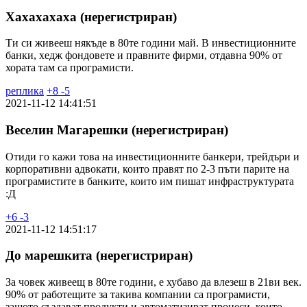
Хахахахаха (нерегистриран)
Ти си живееш някъде в 80те години май. В инвестиционните
банки, хедж фондовете и правните фирми, отдавна 90% от
хората там са програмисти.
реплика
+
8
-
5
2021-11-12 14:41:51
Веселин Магарешки (нерегистриран)
Отиди го кажи това на инвестиционните банкери, трейдъри и
корпоративни адвокати, които правят по 2-3 пъти парите на
програмистите в банките, които им пишат инфраструктурата
:Д
+
6
-
3
2021-11-12 14:51:17
До марешкита (нерегистриран)
За човек живеещ в 80те години, е хубаво да влезеш в 21ви век.
90% от работещите за такива компании са програмисти,
защото създават продукти и автоматизират процеси, които