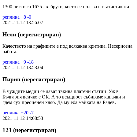
1300 чисто са 1675 лв. бруто, което се ползва в статистиката
реплика
+
8
-
0
2021-11-12 13:56:07
Нели (нерегистриран)
Качеството на графиките е под всякаква критика. Несериозна
работа.
реплика
+
9
-
18
2021-11-12 13:53:04
Пирин (нерегистриран)
В чуждите медии се дават такива платени статии .Уж в
България всичко е ОК. А то всъщност събираме капачки и
ядем сух преоценен хляб. Да му еба майката на Радев.
реплика
+
20
-
7
2021-11-12 14:08:53
123 (нерегистриран)