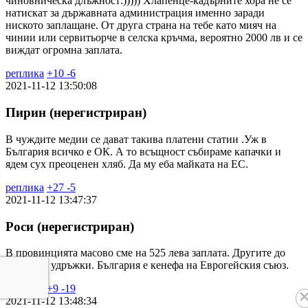
чиновническа длъжност:))))) Хлапенце-кадърните хора не се
натискат за държавната администрация именно заради
ниското заплащане. От друга страна на тебе като мияч на
чинии или сервитьорче в селска кръчма, вероятно 2000 лв и се
виждат огромна заплата.
реплика
+
10
-
6
2021-11-12 13:50:08
Пирин (нерегистриран)
В чуждите медии се дават такива платени статии .Уж в
България всичко е ОК. А то всъщност събираме капачки и
ядем сух преоценен хляб. Да му еба майката на ЕС.
реплика
+
27
-
5
2021-11-12 13:47:37
Роси (нерегистриран)
В провинцията масово сме на 525 лева заплата. Другите до
650 лв са удръжки. България е кенефа на Еврогейския съюз.
реплика
+
9
-
19
2021-11-12 13:48:34