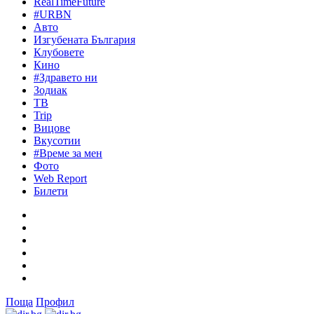
RealTimeFuture
#URBN
Авто
Изгубената България
Клубовете
Кино
#Здравето ни
Зодиак
ТВ
Trip
Вицове
Вкусотии
#Време за мен
Фото
Web Report
Билети
Поща
Профил