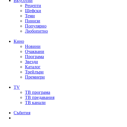
Вкусотии
Рецепти
Шефски
Теми
Пинизи
Популярно
Любопитно
Кино
Новини
Очаквани
Програма
Звезди
Каталог
Трейлъри
Премиери
TV
ТВ програма
ТВ предавания
ТВ канали
Събития