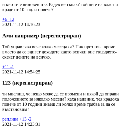
и кво ти е виновен пък Радев ве тъпак? той ли е на власт и
краде от 10 год. и повече?
+
6
-
12
2021-11-12 14:16:23
Ами например (нерегистриран)
Той управлява вече колко месеца са? Пак през това време
вместо да се вдигат доходите както всички вие твърдяхте-
скачат цените на всичко.
+
11
-
1
2021-11-12 14:54:25
123 (нерегистриран)
ти мислиш, че нещо може да се промени и някой да оправи
положението за няколко месеца? хаха наивник, тея крадоха
повече от 10 години знаеш ли колко време трябва за да се
възстановим?
реплика
+
13
-
2
2021-11-12 14:23:31