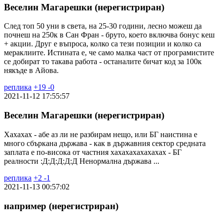
Веселин Магарешки (нерегистриран)
След топ 50 уни в света, на 25-30 години, лесно можеш да
почнеш на 250к в Сан Фран - бруто, което включва бонус кеш
+ акции. Друг е въпроса, колко са тези позиции и колко са
мераклиите. Истината е, че само малка част от програмистите
се добират то такава работа - останалите бичат код за 100к
някъде в Айова.
реплика
+
19
-
0
2021-11-12 17:55:57
Веселин Магарешки (нерегистриран)
Хахахах - абе аз ли не разбирам нещо, или БГ наистина е
много сбъркана държава - как в държавния сектор средната
заплата е по-висока от частния хахахахахахахах - БГ
реалности :Д:Д:Д:Д:Д Ненормална държава ...
реплика
+
2
-
1
2021-11-13 00:57:02
например (нерегистриран)