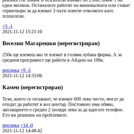
един милион. Останалите работят на минималната или стават
сервитьори за да взимат 3 пъти повече отколкото като
психолози.
+
5
-
1
2021-11-12 15:21:10
Веселин Магарешки (нерегистриран)
250к ще вземеш ако те вземат в голяма хубава фирма. А за
средния програмист ще работи в Айдахо на 100к.
реплика
+
9
-
3
2021-11-12 14:33:06
Камен (нерегистриран)
Тези, които се оплакват, че взимат 600 лева чисто, могат да
отидат да работят в кол център. Постоянно има обяви,
заплащането е средно 2 хиляди лева за да вдигате телефон.
Ето ви решение на проблемите.
реплика
+
14
-
0
2021-11-12 14:48:42