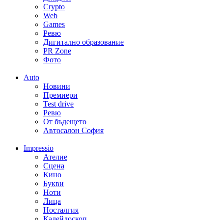
Crypto
Web
Games
Ревю
Дигитално образование
PR Zone
Фото
Auto
Новини
Премиери
Test drive
Ревю
От бъдещето
Автосалон София
Impressio
Ателие
Сцена
Кино
Букви
Ноти
Лица
Носталгия
Калейдоскоп