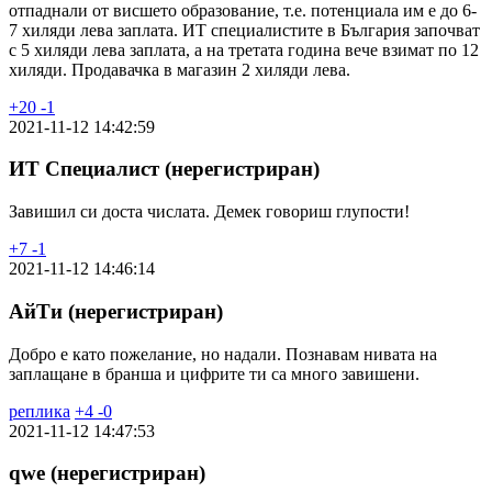
отпаднали от висшето образование, т.е. потенциала им е до 6-
7 хиляди лева заплата. ИТ специалистите в България започват
с 5 хиляди лева заплата, а на третата година вече взимат по 12
хиляди. Продавачка в магазин 2 хиляди лева.
+
20
-
1
2021-11-12 14:42:59
ИТ Специалист (нерегистриран)
Завишил си доста числата. Демек говориш глупости!
+
7
-
1
2021-11-12 14:46:14
АйТи (нерегистриран)
Добро е като пожелание, но надали. Познавам нивата на
заплащане в бранша и цифрите ти са много завишени.
реплика
+
4
-
0
2021-11-12 14:47:53
qwe (нерегистриран)