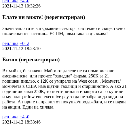
реплика
+
4
-
0
2021-11-13 10:32:26
Елате ни вижте! (нерегистриран)
Значи заплатите в държавния сектор - системно и съществено
по-високи от частния... ЕСПМ, няма такава държава!
реплика
+
0
-
2
2021-11-12 18:23:10
Бизон (нерегистриран)
Вх майка, бг знаячи. Май и от далече не са помирисвали
американска, или прочее "западна" фирма. 250К за 21
годишен пикльо, с 12К се умирало на West coast... Момчета/
момичета в США има щатни таблици и старшинство. А ако 21
годишник зима 250К, то почти винаги е защото са го купили
и му плащат low end executive pay за да не забрави да ходи на
работа. А пари е направил от покупко/продажбата, и се надява
на акции. Един на хиляда.
реплика
+
4
-
0
2021-11-12 18:33:46