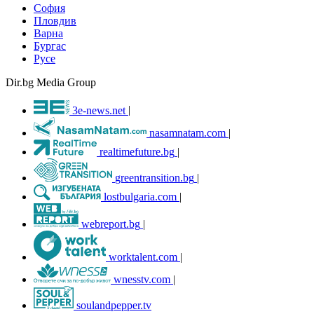
София
Пловдив
Варна
Бургас
Русе
Dir.bg Media Group
3e-news.net
|
nasamnatam.com
|
realtimefuture.bg
|
greentransition.bg
|
lostbulgaria.com
|
webreport.bg
|
worktalent.com
|
wnesstv.com
|
soulandpepper.tv