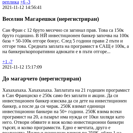
реплика
+
6
-
3
2021-11-12 14:56:41
Веселин Магарешки (нерегистриран)
Сан Фран с 12 бруто месечно си загинал прав. Това са 150к
бруто годишно. В НЙ инвестиционен банкер започва на 100к
база + 50-100к отгоре бонус. След 5 години прави 2 пъти и
отгоре това. Средната заплата на програмист в САЩ е 100к, а
на банкери/корпоративни адвокати е в пъти отгоре...
+
1
-
7
2021-11-12 15:17:09
До магарчето (нерегистриран)
Хахахахаха. Хахахахаха. Заплатата на 21 годишен програмист
в Сан Франциско е 250к само без заплати и акции. Да си
инвестиционен банкер изисква да си дете на инвестиционен
банкер, а после да си чирак. 250К взимат единици
инвестиционни банкери на 50+ години. 250К взима всеки
програмист на 20, а пазарът има нужда от 10ки хиляди като
него. Отвори обявите и виж колко инвестиционни банкери
търсят, и колко програмисти. Едно е мечтата, друго е
реалността. Иначе и психолози взимат по 250К, обаче 1 на