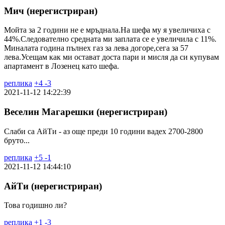
Мич (нерегистриран)
Мойта за 2 години не е мръднала.На шефа му я увеличиха с
44%.Следователно средната ми заплата се е увеличила с 11%.
Миналата година пълнех газ за лева догоре,сега за 57
лева.Усещам как ми остават доста пари и мисля да си купувам
апартамент в Лозенец като шефа.
реплика
+
4
-
3
2021-11-12 14:22:39
Веселин Магарешки (нерегистриран)
Слаби са АйТи - аз още преди 10 години вадех 2700-2800
бруто...
реплика
+
5
-
1
2021-11-12 14:44:10
АйТи (нерегистриран)
Това годишно ли?
реплика
+
1
-
3