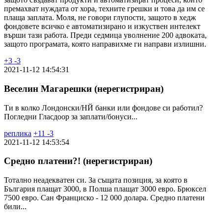
премахват нуждата от хора, техните грешки и това да им се
плаща заплата. Моля, не говори глупости, защото в хедж
фондовете всичко е автоматизирано и изкуствен интелект
върши тази работа. Преди седмица уволнение 200 адвоката,
защото програмата, която направихме ги направи излишни.
+
3
-
3
2021-11-12 14:54:31
Веселин Магарешки (нерегистриран)
Ти в колко Лондонски/НЙ банки или фондове си работил?
Погледни Гласдоор за заплати/бонуси...
реплика
+
11
-
3
2021-11-12 14:53:54
Средно платени?! (нерегистриран)
Тотално неадекватен си. За същата позиция, за която в
България плащат 3000, в Полша плащат 3000 евро. Брюксел
7500 евро. Сан Франциско - 12 000 долара. Средно платени
били...