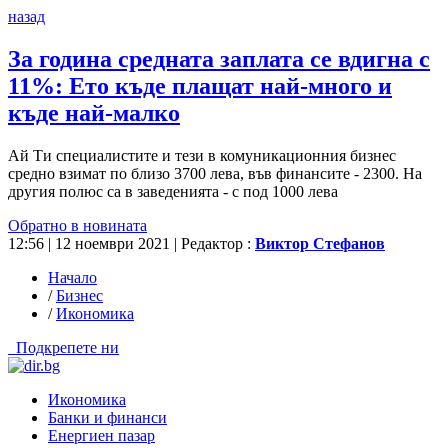
назад
За година
средната заплата
се вдигна с
11%: Ето
къде плащат
най-много и
къде най-малко
Ай Ти специалистите и тези в комуникационния бизнес
средно взимат по близо 3700 лева, във финансите - 2300. На
другия полюс са в заведенията - с под 1000 лева
Обратно в новината
12:56 | 12 ноември 2021
| Редактор :
Виктор Стефанов
Начало
/
Бизнес
/
Икономика
Подкрепете ни
Икономика
Банки и финанси
Енергиен пазар