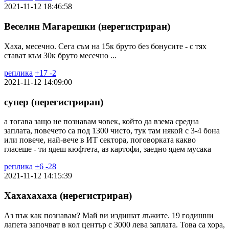
2021-11-12 18:46:58
Веселин Магарешки (нерегистриран)
Хаха, месечно. Сега съм на 15к бруто без бонусите - с тях
стават към 30к бруто месечно ...
реплика
+
17
-
2
2021-11-12 14:09:00
супер (нерегистриран)
а тогава защо не познавам човек, който да взема средна
заплата, повечето са под 1300 чисто, тук там някой с 3-4 бона
или повече, най-вече в ИТ сектора, поговорката какво
гласеше - ти ядеш кюфтета, аз картофи, заедно ядем мусака
реплика
+
6
-
28
2021-11-12 14:15:39
Хахахахаха (нерегистриран)
Аз пък как познавам? Май ви издишат лъжите. 19 годишни
лапета започват в кол център с 3000 лева заплата. Това са хора,