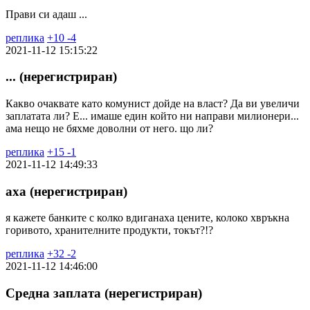
Прави си адаш ...
реплика
+
10
-
4
2021-11-12 15:15:22
... (нерегистриран)
Какво очаквате като комунист дойде на власт? Да ви увеличи
заплатата ли? Е... имаше един който ни направи милионери...
ама нещо не бяхме доволни от него. що ли?
реплика
+
15
-
1
2021-11-12 14:49:33
аха (нерегистриран)
я кажете банките с колко вдиганаха цените, колоко хвръкна
горивото, хранителните продукти, токът?!?
реплика
+
32
-
2
2021-11-12 14:46:00
Средна заплата (нерегистриран)