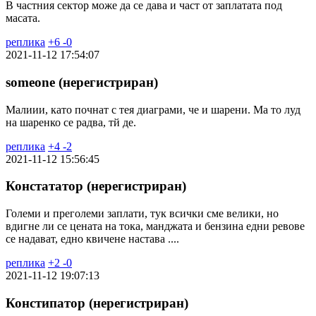
В частния сектор може да се дава и част от заплатата под
масата.
реплика
+
6
-
0
2021-11-12 17:54:07
someone (нерегистриран)
Малиии, като почнат с тея диаграми, че и шарени. Ма то луд
на шаренко се радва, тй де.
реплика
+
4
-
2
2021-11-12 15:56:45
Констататор (нерегистриран)
Големи и преголеми заплати, тук всички сме велики, но
вдигне ли се цената на тока, манджата и бензина едни ревове
се надават, едно квичене настава ....
реплика
+
2
-
0
2021-11-12 19:07:13
Констипатор (нерегистриран)