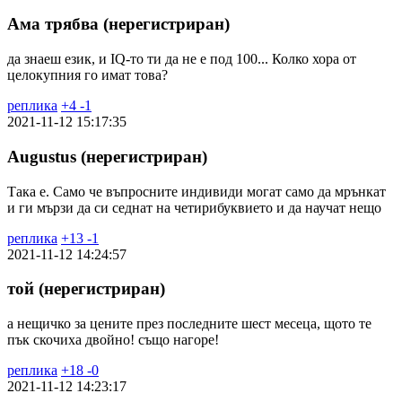
Ама трябва (нерегистриран)
да знаеш език, и IQ-то ти да не е под 100... Колко хора от
целокупния го имат това?
реплика
+
4
-
1
2021-11-12 15:17:35
Augustus (нерегистриран)
Така е. Само че въпросните индивиди могат само да мрънкат
и ги мързи да си седнат на четирибуквието и да научат нещо
реплика
+
13
-
1
2021-11-12 14:24:57
той (нерегистриран)
а нещичко за цените през последните шест месеца, щото те
пък скочиха двойно! също нагоре!
реплика
+
18
-
0
2021-11-12 14:23:17