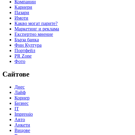
Компании
Кариери
Пазари
Имоти
Какво могат парите?
Маркетинг и реклама
Експертно мнение
Бърза банка
Фин Култура
Портфейл
PR Zone
Фото
Сайтове
Днес
Лайф
Корнер
Бизнес
IT
Impressio
Авто
Анкети
Вицове