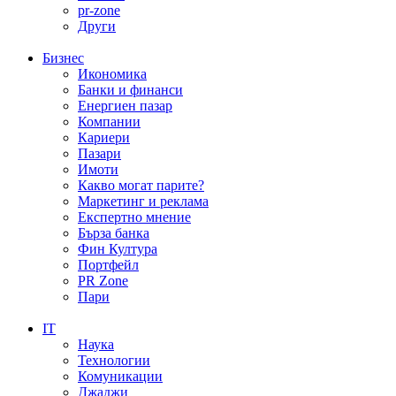
pr-zone
Други
Бизнес
Икономика
Банки и финанси
Енергиен пазар
Компании
Кариери
Пазари
Имоти
Какво могат парите?
Маркетинг и реклама
Експертно мнение
Бърза банка
Фин Култура
Портфейл
PR Zone
Пари
IT
Наука
Технологии
Комуникации
Джаджи