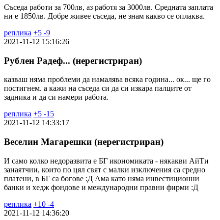
Съседа работи за 700лв, аз работя за 3000лв. Средната заплата
ни е 1850лв. Добре живее съседа, не знам какво се оплаква.
реплика
+
5
-
9
2021-11-12 15:16:26
Рублен Радеф... (нерегистриран)
казваш няма проблеми да намалява всяка година... ок... ще го
постигнем. а кажи на съседа си да си изкара палците от
задника и да си намери работа.
реплика
+
5
-
15
2021-11-12 14:33:17
Веселин Магарешки (нерегистриран)
И само колко недоразвита е БГ икономиката - някакви АйТи
занаятчии, които по цял свят с малки изключения са средно
платени, в БГ са богове :Д Ама като няма инвестиционни
банки и хедж фондове и международни правни фирми :Д
реплика
+
10
-
4
2021-11-12 14:36:20