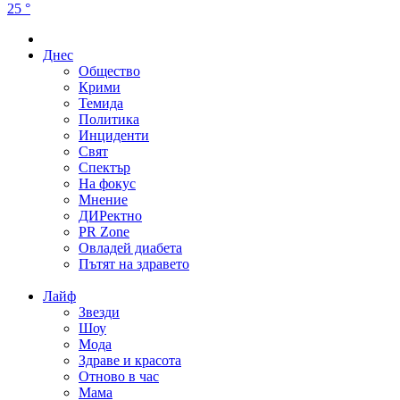
25 °
Днес
Общество
Крими
Темида
Политика
Инциденти
Свят
Спектър
На фокус
Мнение
ДИРектно
PR Zone
Овладей диабета
Пътят на здравето
Лайф
Звезди
Шоу
Мода
Здраве и красота
Отново в час
Мама