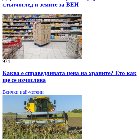
слънчоглед и земите за ВЕИ
974
Каква е справедливата цена на храните? Ето как
ще се изчислява
Всички най-четени