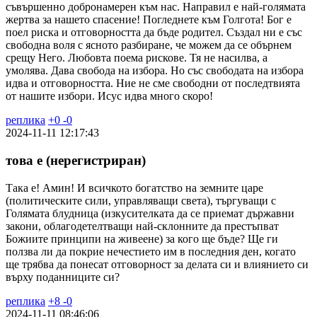
съвършенно добронамерен към нас. Направил е най-голямата
жертва за нашето спасение! Погледнете към Голгота! Бог е
поел риска и отговорността да бъде родител. Създал ни е със
свободна воля с ясното разбиране, че можем да се обърнем
срещу Него. Любовта поема рискове. Тя не насилва, а
умолява. Дава свобода на избора. Но със свободата на избора
идва и отговорността. Ние не сме свободни от последтвията
от нашите избори. Исус идва много скоро!
реплика
+
0
-
0
2024-11-11 12:17:43
това е (нерегистриран)
Така е! Амин! И всичкото богатство на земните царе
(политическите сили, управляващи света), търгуващи с
Голямата блудница (изкусителката да се приемат държавни
закони, облагодетелтващи най-склонните да престъпват
Божиите принципи на живеене) за кого ще бъде? Ще ги
ползва ли да покрие нечестието им в последния ден, когато
ще трябва да понесат отговорност за делата си и влиянието си
върху поданниците си?
реплика
+
8
-
0
2024-11-11 08:46:06