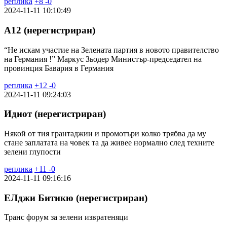
реплика
+
8
-
0
2024-11-11 10:10:49
А12 (нерегистриран)
“Не искам участие на Зелената партия в новото правителство
на Германия !” Маркус Зьодер Министър-председател на
провинция Бавария в Германия
реплика
+
12
-
0
2024-11-11 09:24:03
Идиот (нерегистриран)
Някой от тия грантаджии и промотъри колко трябва да му
стане заплатата на човек та да живее нормално след техните
зелени глупости
реплика
+
11
-
0
2024-11-11 09:16:16
ЕЛджи Битикю (нерегистриран)
Транс форум за зелени извратеняци