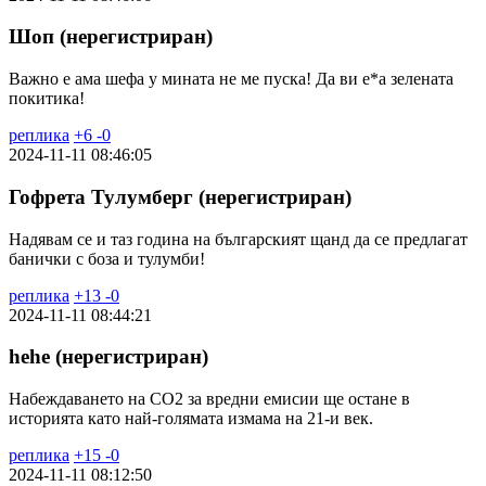
Шоп (нерегистриран)
Важно е ама шефа у мината не ме пуска! Да ви е*а зелената
покитика!
реплика
+
6
-
0
2024-11-11 08:46:05
Гофрета Тулумберг (нерегистриран)
Надявам се и таз година на българският щанд да се предлагат
банички с боза и тулумби!
реплика
+
13
-
0
2024-11-11 08:44:21
hehe (нерегистриран)
Набеждаването на СО2 за вредни емисии ще остане в
историята като най-голямата измама на 21-и век.
реплика
+
15
-
0
2024-11-11 08:12:50