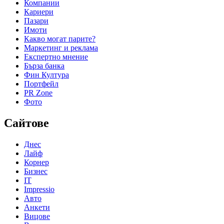
Компании
Кариери
Пазари
Имоти
Какво могат парите?
Маркетинг и реклама
Експертно мнение
Бърза банка
Фин Култура
Портфейл
PR Zone
Фото
Сайтове
Днес
Лайф
Корнер
Бизнес
IT
Impressio
Авто
Анкети
Вицове