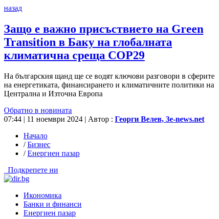
назад
Защо е важно присъствието на Green
Transition в Баку на глобалната
климатична среща COP29
На българския щанд ще се водят ключови разговори в сферите
на енергетиката, финансирането и климатичните политики на
Централна и Източна Европа
Обратно в новината
07:44 | 11 ноември 2024
| Автор :
Георги Велев, 3е-news.net
Начало
/
Бизнес
/
Енергиен пазар
Подкрепете ни
Икономика
Банки и финанси
Енергиен пазар