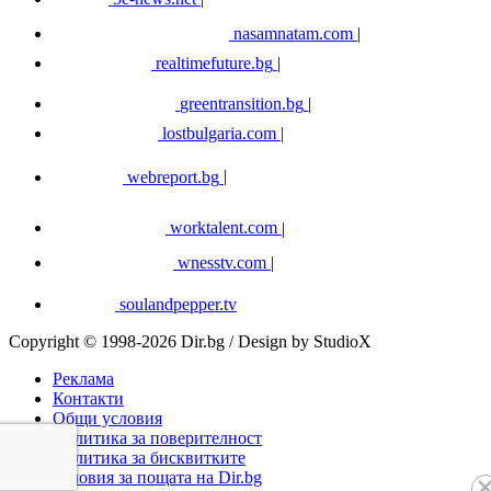
nasamnatam.com
|
realtimefuture.bg
|
greentransition.bg
|
lostbulgaria.com
|
webreport.bg
|
worktalent.com
|
wnesstv.com
|
soulandpepper.tv
Copyright © 1998-2026 Dir.bg / Design by StudioX
Реклама
Контакти
Общи условия
Политика за поверителност
Политика за бисквитките
Условия за пощата на Dir.bg