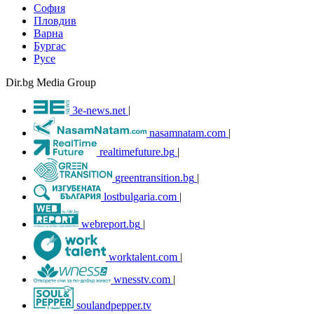
София
Пловдив
Варна
Бургас
Русе
Dir.bg Media Group
3e-news.net
|
nasamnatam.com
|
realtimefuture.bg
|
greentransition.bg
|
lostbulgaria.com
|
webreport.bg
|
worktalent.com
|
wnesstv.com
|
soulandpepper.tv