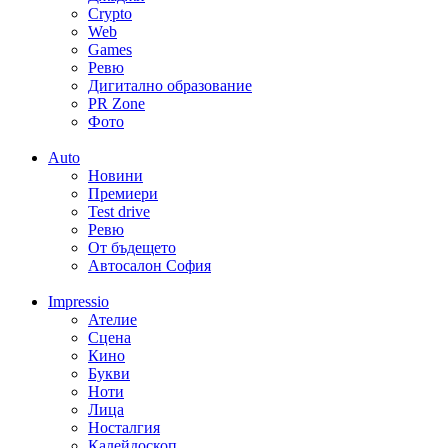
Crypto
Web
Games
Ревю
Дигитално образование
PR Zone
Фото
Auto
Новини
Премиери
Test drive
Ревю
От бъдещето
Автосалон София
Impressio
Ателие
Сцена
Кино
Букви
Ноти
Лица
Носталгия
Калейдоскоп