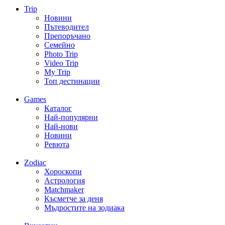
Trip
Новини
Пътеводител
Препоръчано
Семейно
Photo Trip
Video Trip
My Trip
Топ дестинации
Games
Каталог
Най-популярни
Най-нови
Новини
Ревюта
Zodiac
Хороскопи
Астрология
Matchmaker
Късметче за деня
Мъдростите на зодиака