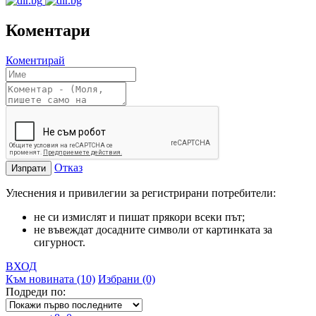
Коментари
Коментирай
Отказ
Изпрати
Улеснения и привилегии за регистрирани потребители:
не си измислят и пишат прякори всеки път;
не въвеждат досадните символи от картинката за
сигурност.
ВХОД
Към новината (10)
Избрани (0)
Подреди по: