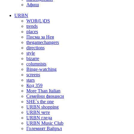
Афиш
URBN
WOR(L)DS
trends
places
Писма за Нея
thegamechangers
directions
style
bizarre
columnists
Binge-watching
screens
stars
Код 359
More Than Italian
Семейни финанси
SHE`s the one
URBN shopping
URBN чете
URBN гледа
URBN Music Club
Големият Вайръл