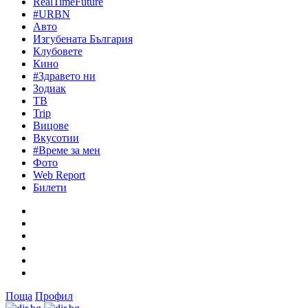
RealTimeFuture
#URBN
Авто
Изгубената България
Клубовете
Кино
#Здравето ни
Зодиак
ТВ
Trip
Вицове
Вкусотии
#Време за мен
Фото
Web Report
Билети
Поща
Профил