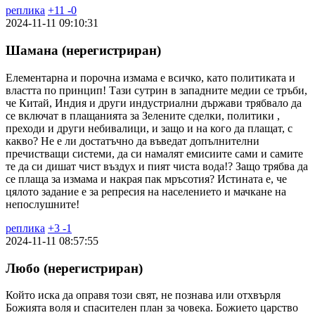
реплика
+
11
-
0
2024-11-11 09:10:31
Шамана (нерегистриран)
Елементарна и порочна измама е всичко, като политиката и
властта по принцип! Тази сутрин в западните медии се тръби,
че Китай, Индия и други индустриални държави трябвало да
се включат в плащанията за Зелените сделки, политики ,
преходи и други небивалици, и защо и на кого да плащат, с
какво? Не е ли достатъчно да въведат допълнителни
пречистващи системи, да си намалят емисиите сами и самите
те да си дишат чист въздух и пият чиста вода!? Защо трябва да
се плаща за измама и накрая пак мръсотия? Истината е, че
цялото задание е за репресия на населението и мачкане на
непослушните!
реплика
+
3
-
1
2024-11-11 08:57:55
Любо (нерегистриран)
Който иска да оправя този свят, не познава или отхвърля
Божията воля и спасителен план за човека. Божието царство