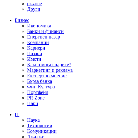
pr-zone
Други
Бизнес
Икономика
Банки и финанси
Енергиен пазар
Компании
Кариери
Пазари
Имоти
Какво могат парите?
Маркетинг и реклама
Експертно мнение
Бърза банка
Фин Култура
Портфейл
PR Zone
Пари
IT
Наука
Технологии
Комуникации
Джаджи