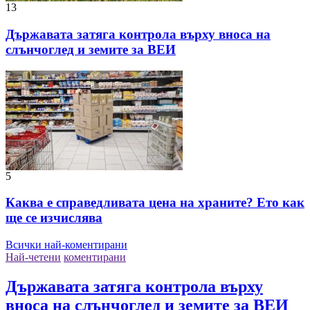
13
Държавата затяга контрола върху вноса на
слънчоглед и земите за ВЕИ
5
Каква е справедливата цена на храните? Ето как
ще се изчислява
Всички най-коментирани
Най-четени
коментирани
Държавата затяга контрола върху
вноса на слънчоглед и земите за ВЕИ