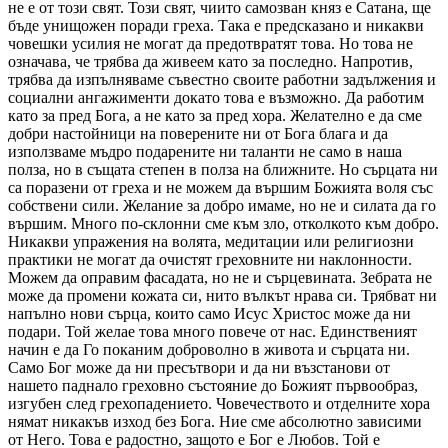
не е от този свят. Този свят, чиито самозван княз е Сатана, ще
бъде унищожен поради греха. Така е предсказано и никакви
човешки усилия не могат да предотвратят това. Но това не
означава, че трябва да живеем като за последно. Напротив,
трябва да изпълняваме съвестно своите работни задължения и
социални ангажименти докато това е възможно. Да работим
като за пред Бога, а не като за пред хора. Желателно е да сме
добри настойници на поверените ни от Бога блага и да
използваме мъдро подарените ни таланти не само в наша
полза, но в същата степен в полза на ближните. Но сърцата ни
са поразени от греха и не можем да вършим Божията воля със
собствени сили. Желание за добро имаме, но не и силата да го
вършим. Много по-склонни сме към зло, отколкото към добро.
Никакви упражения на волята, медитации или религиозни
практики не могат да очистят греховните ни наклонности.
Можем да оправим фасадата, но не и сърцевината. Зебрата не
може да промени кожата си, нито вълкът нрава си. Трябват ни
напълно нови сърца, които само Исус Христос може да ни
подари. Той желае това много повече от нас. Единственият
начин е да Го поканим доброволно в живота и сърцата ни.
Само Бог може да ни пресътвори и да ни възстанови от
нашето паднало греховно състояние до Божият първообраз,
изгубен след грехопадението. Човечеството и отделните хора
нямат никакъв изход без Бога. Ние сме абсолютно зависими
от Него. Това е радостно, защото е Бог е Любов. Той е