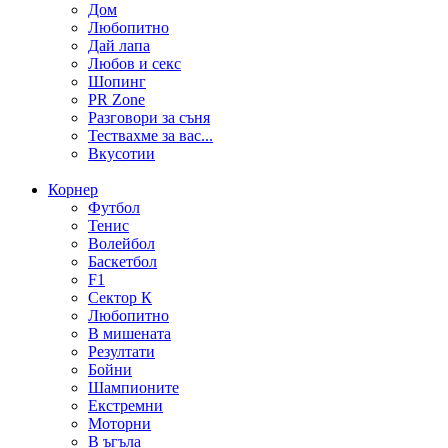
Дом
Любопитно
Дай лапа
Любов и секс
Шопинг
PR Zone
Разговори за съня
Тествахме за вас...
Вкусотии
Корнер
Футбол
Тенис
Волейбол
Баскетбол
F1
Сектор К
Любопитно
В мишената
Резултати
Бойни
Шампионите
Екстремни
Моторни
В ъгъла