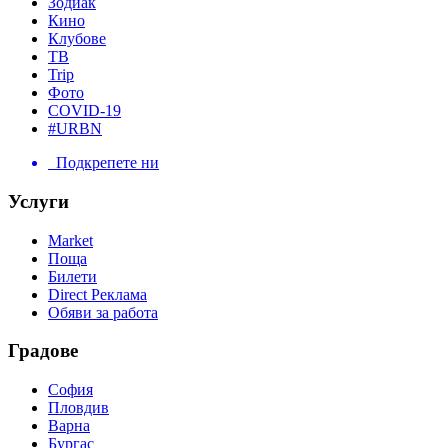
Зодиак
Кино
Клубове
ТВ
Trip
Фото
COVID-19
#URBN
Подкрепете ни
Услуги
Market
Поща
Билети
Direct Реклама
Обяви за работа
Градове
София
Пловдив
Варна
Бургас