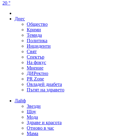
20 °
Днес
Общество
Крими
Темида
Политика
Инциденти
Свят
Спектър
На фокус
Мнение
ДИРектно
PR Zone
Овладей диабета
Пътят на здравето
Лайф
Звезди
Шоу
Мода
Здраве и красота
Отново в час
Мама