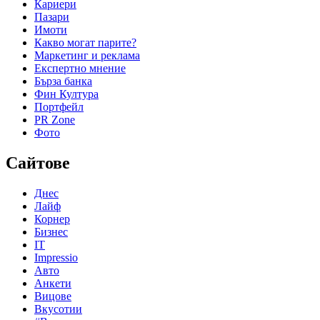
Кариери
Пазари
Имоти
Какво могат парите?
Маркетинг и реклама
Експертно мнение
Бърза банка
Фин Култура
Портфейл
PR Zone
Фото
Сайтове
Днес
Лайф
Корнер
Бизнес
IT
Impressio
Авто
Анкети
Вицове
Вкусотии