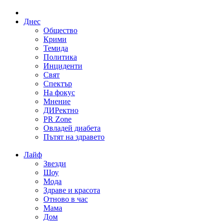
Днес
Общество
Крими
Темида
Политика
Инциденти
Свят
Спектър
На фокус
Мнение
ДИРектно
PR Zone
Овладей диабета
Пътят на здравето
Лайф
Звезди
Шоу
Мода
Здраве и красота
Отново в час
Мама
Дом