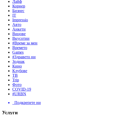
Лайф
Корнер
Бизнес
IT
Impressio
Авто
Анкети
Вицове
Вкусотии
#Време за мен
Времето
Games
#Здравето ни
Зодиак
Кино
Клубове
ТВ
Trip
Фото
COVID-19
#URBN
Подкрепете ни
Услуги