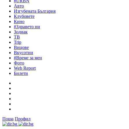
#URBN
Авто
Изгубената България
Клубовете
Кино
#Здравето ни
Зодиак
ТВ
Trip
Вицове
Вкусотии
#Време за мен
Фото
Web Report
Билети
Поща
Профил