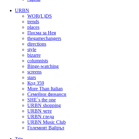
URBN
WOR(L)DS
trends
places
Писма за Нея
thegamechangers
directions
style
bizarre
columnists
Binge-watching
screens
stars
Код 359
More Than Italian
Семейни финанси
SHE`s the one
URBN shopping
URBN чете
URBN гледа
URBN Music Club
Големият Вайръл
Trip