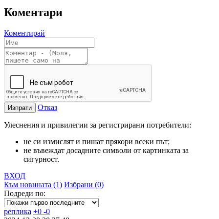
Коментари
Коментирай
Отказ
Изпрати
Улеснения и привилегии за регистрирани потребители:
не си измислят и пишат прякори всеки път;
не въвеждат досадните символи от картинката за
сигурност.
ВХОД
Към новината (1)
Избрани (0)
Подреди по:
реплика
+
0
-
0