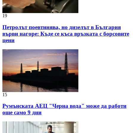
19
Петролът поевтинява, но дизелът в България
върви нагоре: Къде се къса връзката с борсовите
цени
15
Румънската АЕЦ "Черна вода" може да работи
още само 9 дни