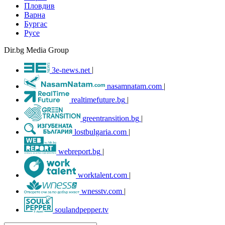
Пловдив
Варна
Бургас
Русе
Dir.bg Media Group
3e-news.net
|
nasamnatam.com
|
realtimefuture.bg
|
greentransition.bg
|
lostbulgaria.com
|
webreport.bg
|
worktalent.com
|
wnesstv.com
|
soulandpepper.tv