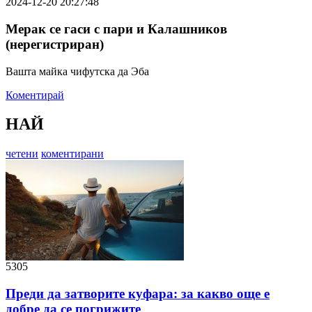
2024-12-20 20:27:48
Мерак се гаси с пари и Калашников
(нерегистриран)
Вашта майка чифутска да Эба
Коментирай
НАЙ
четени
коментирани
5305
Преди да затворите куфара: за какво още е
добре да се погрижите