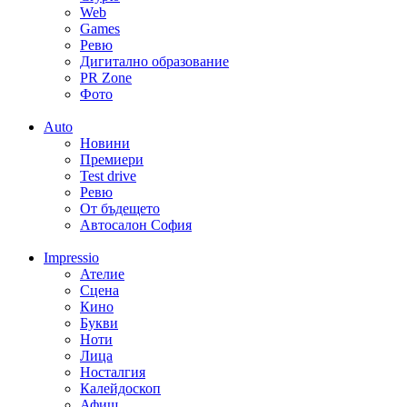
Web
Games
Ревю
Дигитално образование
PR Zone
Фото
Auto
Новини
Премиери
Test drive
Ревю
От бъдещето
Автосалон София
Impressio
Ателие
Сцена
Кино
Букви
Ноти
Лица
Носталгия
Калейдоскоп
Афиш