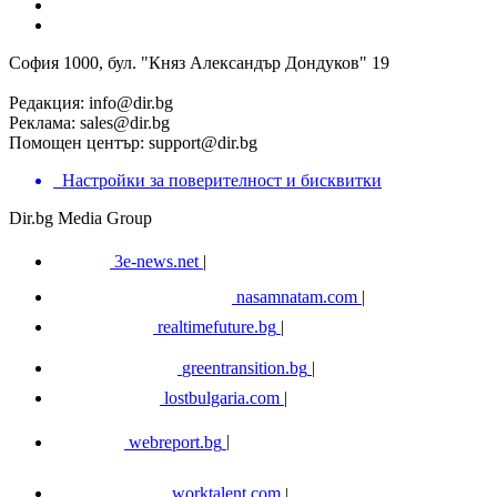
София 1000, бул. "Княз Александър Дондуков" 19
Редакция:
info@dir.bg
Реклама:
sales@dir.bg
Помощен център:
support@dir.bg
Настройки за поверителност и бисквитки
Dir.bg Media Group
3e-news.net
|
nasamnatam.com
|
realtimefuture.bg
|
greentransition.bg
|
lostbulgaria.com
|
webreport.bg
|
worktalent.com
|