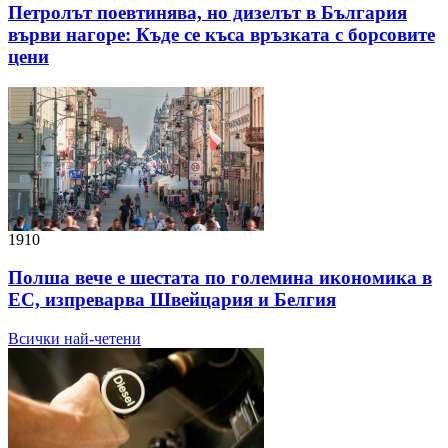
Петролът поевтинява, но дизелът в България
върви нагоре: Къде се къса връзката с борсовите
цени
1910
Полша вече е шестата по големина икономика в
ЕС, изпреварва Швейцария и Белгия
Всички най-четени