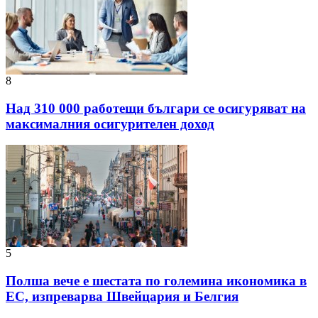
8
Над 310 000 работещи българи се осигуряват на
максималния осигурителен доход
5
Полша вече е шестата по големина икономика в
ЕС, изпреварва Швейцария и Белгия