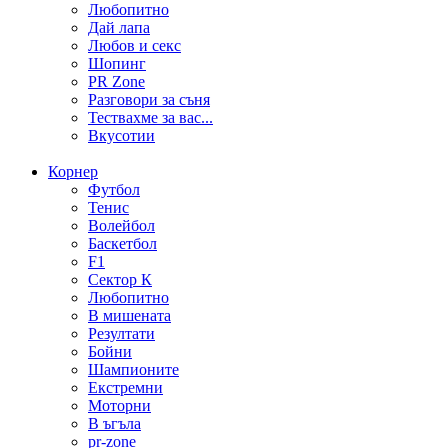
Любопитно
Дай лапа
Любов и секс
Шопинг
PR Zone
Разговори за съня
Тествахме за вас...
Вкусотии
Корнер
Футбол
Тенис
Волейбол
Баскетбол
F1
Сектор К
Любопитно
В мишената
Резултати
Бойни
Шампионите
Екстремни
Моторни
В ъгъла
pr-zone