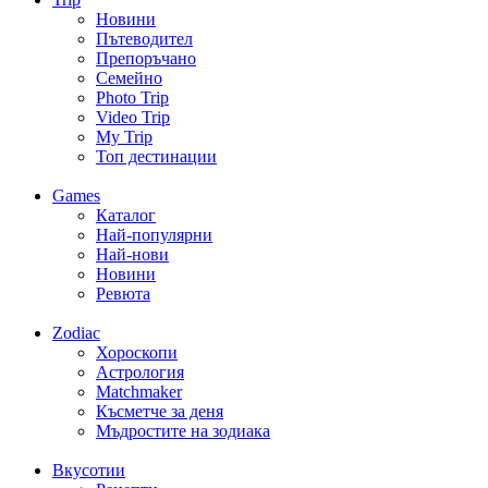
Новини
Пътеводител
Препоръчано
Семейно
Photo Trip
Video Trip
My Trip
Топ дестинации
Games
Каталог
Най-популярни
Най-нови
Новини
Ревюта
Zodiac
Хороскопи
Астрология
Matchmaker
Късметче за деня
Мъдростите на зодиака
Вкусотии