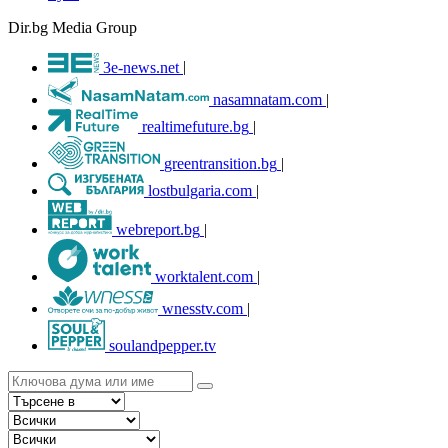
Dir.bg Media Group
3e-news.net
|
nasamnatam.com
|
realtimefuture.bg
|
greentransition.bg
|
lostbulgaria.com
|
webreport.bg
|
worktalent.com
|
wnesstv.com
|
soulandpepper.tv