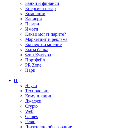
Банки и финанси
Енергиен пазар
Компании
Кариери
Пазари
Имоти
Какво могат парите?
Маркетинг и реклама
Експертно мнение
Бърза банка
Фин Култура
Портфейл
PR Zone
Пари
IT
Наука
Технологии
Комуникации
Джаджи
Crypto
Web
Games
Ревю
Дигитално образование