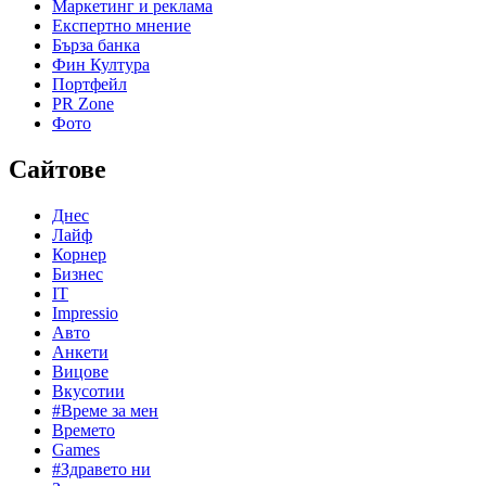
Маркетинг и реклама
Експертно мнение
Бърза банка
Фин Култура
Портфейл
PR Zone
Фото
Сайтове
Днес
Лайф
Корнер
Бизнес
IT
Impressio
Авто
Анкети
Вицове
Вкусотии
#Време за мен
Времето
Games
#Здравето ни