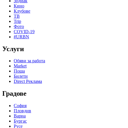
Зодиак
Кино
Клубове
ТВ
Trip
Фото
COVID-19
#URBN
Услуги
Обяви за работа
Market
Поща
Билети
Direct Реклама
Градове
София
Пловдив
Варна
Бургас
Русе