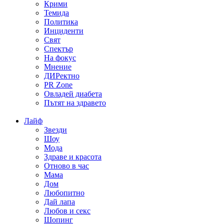
Крими
Темида
Политика
Инциденти
Свят
Спектър
На фокус
Мнение
ДИРектно
PR Zone
Овладей диабета
Пътят на здравето
Лайф
Звезди
Шоу
Мода
Здраве и красота
Отново в час
Мама
Дом
Любопитно
Дай лапа
Любов и секс
Шопинг