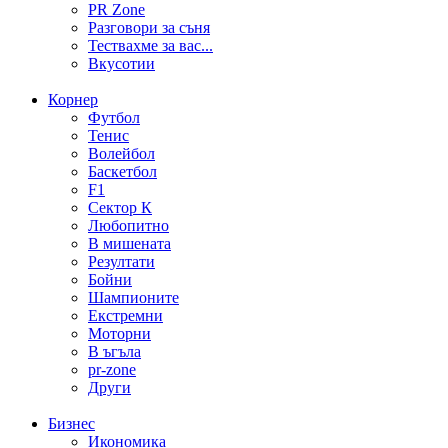
PR Zone
Разговори за съня
Тествахме за вас...
Вкусотии
Корнер
Футбол
Тенис
Волейбол
Баскетбол
F1
Сектор К
Любопитно
В мишената
Резултати
Бойни
Шампионите
Екстремни
Моторни
В ъгъла
pr-zone
Други
Бизнес
Икономика